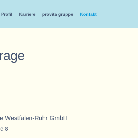
Profil
Karriere
provita gruppe
Kontakt
frage
are Westfalen-Ruhr GmbH
e 8