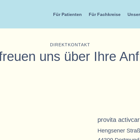
Für Patienten
Für Fachkreise
Unser 
DIREKTKONTAKT
freuen uns über Ihre An
provita activc
Hengsener Straß
44309 Dortmund