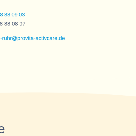
8 88 09 03
18 88 08 97
-ruhr@provita-activcare.de
e