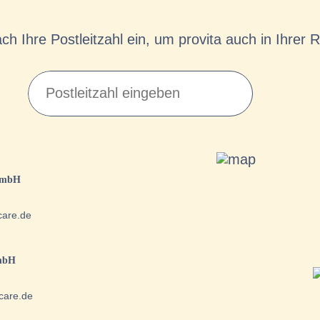
ch Ihre Postleitzahl ein, um provita auch in Ihrer R
Suchen
nach:
 GmbH
care.de
GmbH
care.de