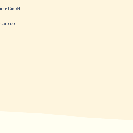
n-Ruhr GmbH
vcare.de