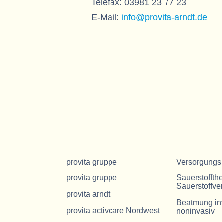
Telefax: 03981 23 77 23
E-Mail:
info@provita-arndt.de
provita gruppe
Versorgungs
provita gruppe
Sauerstoffth
Sauerstoffve
provita arndt
Beatmung in
provita activcare Nordwest
noninvasiv